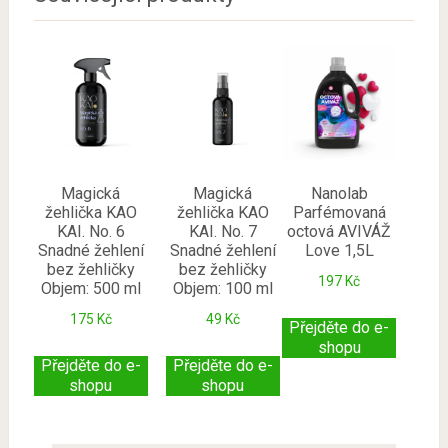
Magická
Magická
Nanolab
žehlička KAO
žehlička KAO
Parfémovaná
KAI. No. 6
KAI. No. 7
octová AVIVÁŽ
Snadné žehlení
Snadné žehlení
Love 1,5L
bez žehličky
bez žehličky
197
Kč
Objem: 500 ml
Objem: 100 ml
175
Kč
49
Kč
Přejděte do e-
shopu
Přejděte do e-
Přejděte do e-
shopu
shopu