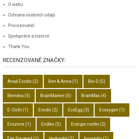
O webu
Ochrana osobních údajů
Provozovatel
Spolupráce a inzerce
Thank You
RECENZOVANÉ ZNAČKY:
Anaé Ecodis
(2)
Ben & Anna
(1)
Bio-D
(5)
Blendea
(5)
BrainMarket
(5)
BrainMax
(4)
E-Cloth
(1)
Ecodis
(2)
EcoEgg
(3)
Ecoxygen
(1)
Ecozone
(1)
Endles
(5)
Energie rostlin
(2)
Fair Squared
(1)
Hydrophil
(2)
Incognito
(1)