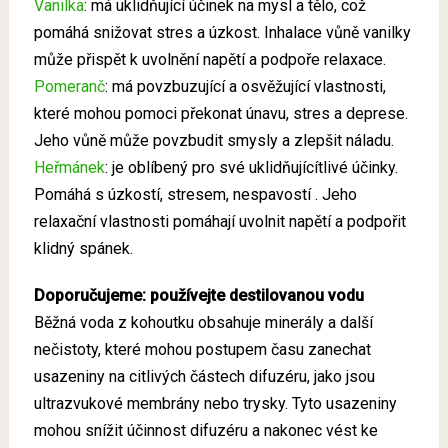
Vanilka
: má uklidňující účinek na mysl a tělo, což
pomáhá snižovat stres a úzkost. Inhalace vůně vanilky
může přispět k uvolnění napětí a podpoře relaxace.
Pomeranč
:
má povzbuzující a osvěžující vlastnosti,
které mohou pomoci překonat únavu, stres a deprese.
Jeho vůně může povzbudit smysly a zlepšit náladu.
Heřmánek
: je oblíbený pro své uklidňujícítlivé účinky.
Pomáhá s úzkostí, stresem, nespavostí . Jeho
relaxační vlastnosti pomáhají uvolnit napětí a podpořit
klidný spánek.
Doporučujeme: používejte destilovanou vodu
Běžná voda z kohoutku obsahuje minerály a další
nečistoty, které mohou postupem času zanechat
usazeniny na citlivých částech difuzéru, jako jsou
ultrazvukové membrány nebo trysky. Tyto usazeniny
mohou snížit účinnost difuzéru a nakonec vést ke