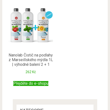
Nanolab Čistič na podlahy
z Marseillského mýdla 1L
| výhodné balení 2 + 1
262
Kč
Přejděte do e-shopu