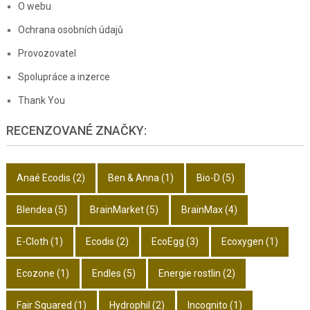
O webu
Ochrana osobních údajů
Provozovatel
Spolupráce a inzerce
Thank You
RECENZOVANÉ ZNAČKY:
Anaé Ecodis
(2)
Ben & Anna
(1)
Bio-D
(5)
Blendea
(5)
BrainMarket
(5)
BrainMax
(4)
E-Cloth
(1)
Ecodis
(2)
EcoEgg
(3)
Ecoxygen
(1)
Ecozone
(1)
Endles
(5)
Energie rostlin
(2)
Fair Squared
(1)
Hydrophil
(2)
Incognito
(1)