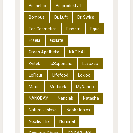
Bio nebio
Bioprodukt JT
Bombus
Dr. Luft
Dr. Swiss
Eco Cosmetics
Einhorn
Equa
Fraela
Goliate
Green Apotheke
KAO KAI.
Kvitok
laSaponaria
Lavazza
LeFleur
Lifefood
Loklok
Maxis
Medarek
MyNanoo
NANOBAY
Nanolab
Natasha
Natural Jihlava
Neobotanics
Nobilis Tilia
Nominal
Ochutnej Ořech
OD BABIČKY