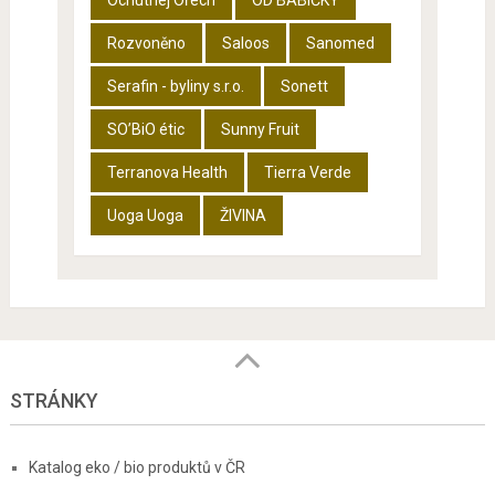
Rozvoněno
Saloos
Sanomed
Serafin - byliny s.r.o.
Sonett
SO’BiO étic
Sunny Fruit
Terranova Health
Tierra Verde
Uoga Uoga
ŽIVINA
STRÁNKY
Katalog eko / bio produktů v ČR